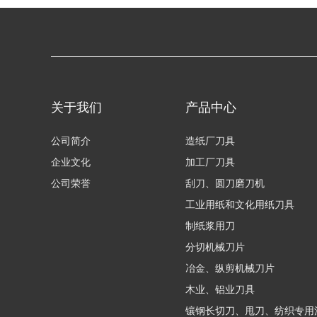
关于我们
产品中心
公司简介
造纸厂刀具
企业文化
加工厂刀具
公司荣誉
刮刀、圆刀磨刀机
工业用纸和文化用纸刀具
制纸浆用刀
分切机械刀片
冶金、纵剪机械刀片
木业、铝业刀具
镶钢长切刀、甩刀、纺织专用